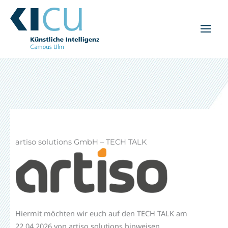
Zum
Inhalt
springen
artiso solutions GmbH – TECH TALK
Hiermit möchten wir euch auf den TECH TALK am
22.04.2026 von artiso solutions hinweisen.